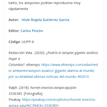
tanto, los avispones podrían reproducirse muy
rápidamente
Autor:
Hisle Ángela Gutiérrez García
Editor:
Carlos Pinzón
Código
: UUPP-6
Redacción Vida. (2020).
¿Podría el avispón gigante asiático
llegar a
Colombia?.
eltiempo.
https://www.eltiempo.com/vida/med
io-ambiente/avispon-asiatico-gigante-alarma-al-mundo-
por-su-letalidad-ultimas-noticias-del-mundo-492010
Ralph. (2018).
hornet-insectos-avispa-aguijón-
3336385.
[Fotografía].
Pixabay.
https://pixabay.com/es/photos/hornet-insectos-
avispa-aguij%C3%B3n-3336385/