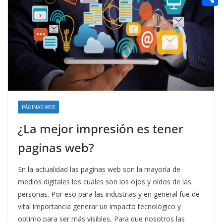
t
n
a
g
e
e
C
e
i
e
d
r
o
r
l
r
d
m
e
i
p
s
t
a
t
r
t
PÁGINAS WEB
i
¿La mejor impresión es tener
r
paginas web?
En la actualidad las paginas web son la mayoría de
medios digitales los cuales son los ojos y oídos de las
personas. Por eso para las industrias y en general fue de
vital importancia generar un impacto tecnológico y
optimo para ser más visibles, Para que nosotros las