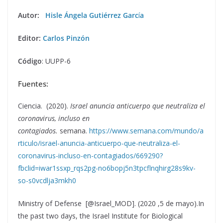
Autor:
Hi
sle Ángela Gutiérrez Garc
í
a
Editor:
Carlos Pinzón
Código
: UUPP-6
Fuentes:
Ciencia. (2020).
Israel anuncia anticuerpo que neutraliza el
coronavirus, incluso en
contagiados.
semana.
https://www.semana.com/mundo/a
rticulo/israel-anuncia-anticuerpo-que-neutraliza-el-
coronavirus-incluso-en-contagiados/669290?
fbclid=iwar1ssxp_rqs2pg-no6bopj5n3tpcflnqhirg28s9kv-
so-s0vcdlja3mkh0
Ministry of Defense [@Israel_MOD]. (2020 ,5 de mayo).In
the past two days, the Israel Institute for Biological