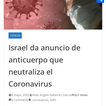
t
n
a
g
e
e
C
e
i
e
d
r
o
r
l
r
d
m
e
i
p
s
t
CIENCIA
a
t
r
Israel da anuncio de
t
anticuerpo que
i
r
neutraliza el
Coronavirus
6 mayo, 2020
Hisle Angela Gutierrez Garcia
621 Views
0 Comments
coronavirus
,
SARS