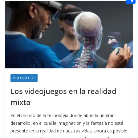
t
n
a
g
e
e
C
e
i
e
d
r
o
r
l
r
d
m
e
i
p
s
t
a
t
r
t
i
VIDEOJUEGOS
r
Los videojuegos en la realidad
mixta
En el mundo de la tecnología donde abunda un gran
desarrollo, en el cual la imaginación y la fantasía no está
presente en la realidad de nuestras vidas, ahora es posible