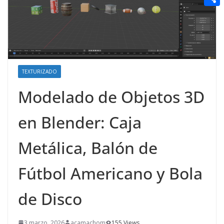
t
n
a
g
e
e
C
e
i
e
d
r
o
r
l
r
d
m
e
i
p
s
TEXTURIZADO
t
a
t
Modelado de Objetos 3D
r
t
en Blender: Caja
i
r
Metálica, Balón de
Fútbol Americano y Bola
de Disco
3 marzo, 2026
acamachom
155 Views