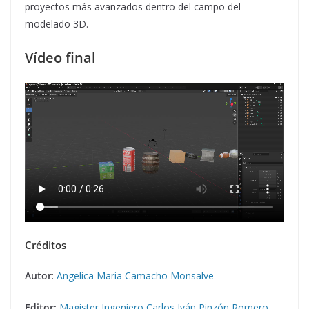
proyectos más avanzados dentro del campo del
modelado 3D.
Vídeo final
Créditos
Autor
:
Angelica Maria Camacho Monsalve
Editor:
Magister Ingeniero Carlos Iván Pinzón Romero