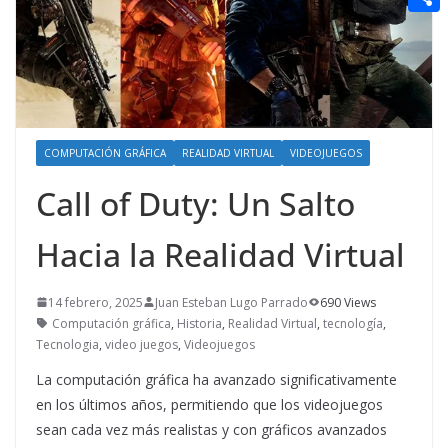
t
n
a
g
e
e
C
e
i
e
d
r
o
r
l
r
d
m
e
i
p
s
t
a
COMPUTACIÓN GRÁFICA
REALIDAD VIRTUAL
VIDEOJUEGOS
t
r
Call of Duty: Un Salto
t
Hacia la Realidad Virtual
i
r
14 febrero, 2025
Juan Esteban Lugo Parrado
690 Views
Computación gráfica
,
Historia
,
Realidad Virtual
,
tecnología
,
Tecnologia
,
video juegos
,
Videojuegos
La computación gráfica ha avanzado significativamente
en los últimos años, permitiendo que los videojuegos
sean cada vez más realistas y con gráficos avanzados