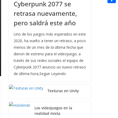
t
Cyberpunk 2077 se
n
a
g
e
e
C
e
i
retrasa nuevamente,
e
d
r
o
r
l
pero saldrá este año
r
d
m
e
i
p
Uno de los juegos más esperados en este
s
t
2020, ha vuelto a tener un retraso, a poco
a
t
menos de un mes de la última fecha que
r
dieron de estreno para el videojuego; a
t
través de sus redes sociales el equipo de
i
Cyberpunk 2077 anuncio un nuevo retraso
de última hora,Seguir Leyendo
r
Texturas en Unity
Los videojuegos en la
realidad mixta