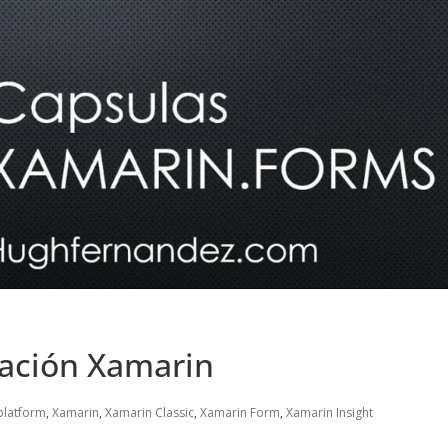
ación Xamarin
platform
,
Xamarin
,
Xamarin Classic
,
Xamarin Form
,
Xamarin Insight