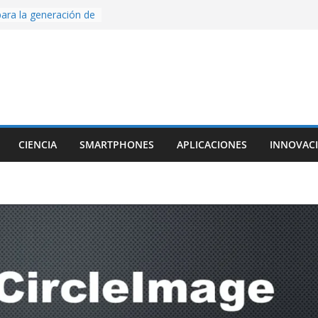
ara la generación de
rse AI
nture, un juego de
 hecho desde cero
os con Inteligencia
o CapCut IA
ada con Unity y
struimos una app
al escanear una
CIENCIA
SMARTPHONES
APLICACIONES
INNOVAC
ige la cámara:
ido cinematográfico
w