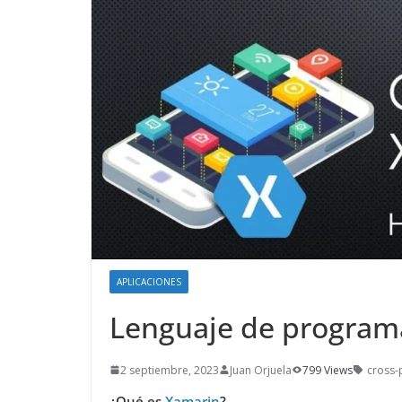
APLICACIONES
Lenguaje de program
2 septiembre, 2023
Juan Orjuela
799 Views
cross-
¿Qué es
Xamarin
?