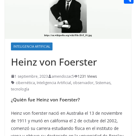
t
n
a
g
e
e
C
e
i
e
d
r
o
r
l
r
d
m
e
i
p
s
t
a
INTELIGENCIA ARTIFICIAL
t
r
Heinz von Foerster
t
i
1 septiembre, 2023
amendozac5
1231 Views
cibernética
,
Inteligencia Artificial
,
observador
,
Sistemas
,
r
tecnología
¿Quién fue Heinz von Foerster?
Heinz von foerster nació en Australia el 13 de noviembre
de 1911 y murió en california el 2 de octubre del 2002,
comenzó su carrera estudiando física en el instituto de
viena y obtuvo su doctorado en la universidad de Breslau,