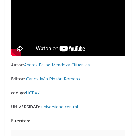
Autor:
Andres Felipe Mendoza Cifuentes
Editor:
Carlos Iván Pinzón Romero
codigo:
UCPA-1
UNIVERSIDAD:
universidad central
Fuentes
: