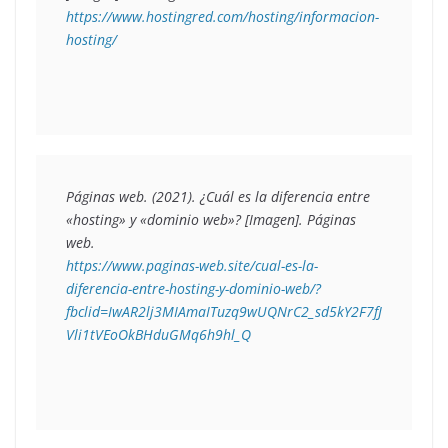
https://www.hostingred.com/hosting/informacion-
hosting/
Páginas web. (2021). 
¿Cuál es la diferencia entre 
«hosting» y «dominio web»?
 [Imagen]. Páginas 
https://www.paginas-web.site/cual-es-la-
diferencia-entre-hosting-y-dominio-web/?
fbclid=IwAR2lj3MIAmaITuzq9wUQNrC2_sd5kY2F7fJ
Vli1tVEoOkBHduGMq6h9hl_Q