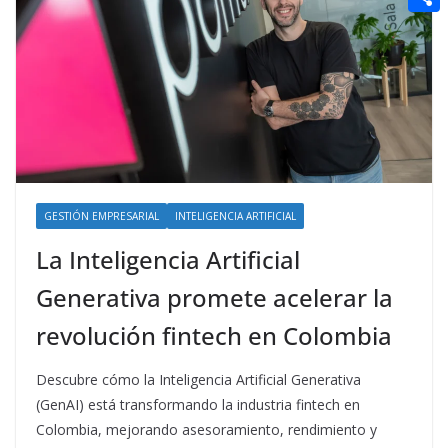
t
n
a
g
e
e
C
e
i
e
d
r
o
r
l
r
d
m
e
i
p
s
t
a
t
r
t
GESTIÓN EMPRESARIAL
INTELIGENCIA ARTIFICIAL
i
La Inteligencia Artificial
r
Generativa promete acelerar la
revolución fintech en Colombia
Descubre cómo la Inteligencia Artificial Generativa
(GenAI) está transformando la industria fintech en
Colombia, mejorando asesoramiento, rendimiento y