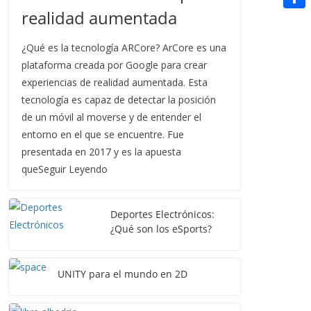
t
n
a
realidad aumentada
g
e
e
C
e
i
e
d
r
o
r
¿Qué es la tecnología ARCore? ArCore es una
l
r
d
m
plataforma creada por Google para crear
e
i
experiencias de realidad aumentada. Esta
p
s
tecnología es capaz de detectar la posición
t
a
t
de un móvil al moverse y de entender el
r
entorno en el que se encuentre. Fue
presentada en 2017 y es la apuesta
t
queSeguir Leyendo
i
r
Deportes Electrónicos:
¿Qué son los eSports?
UNITY para el mundo en 2D