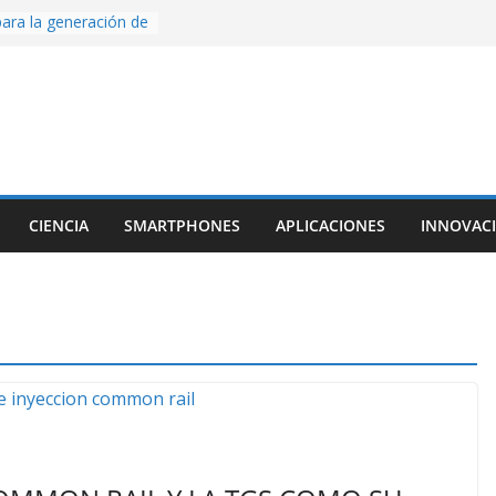
ara la generación de
rse AI
nture, un juego de
 hecho desde cero
os con Inteligencia
o CapCut IA
ada con Unity y
struimos una app
al escanear una
CIENCIA
SMARTPHONES
APLICACIONES
INNOVAC
ige la cámara:
ido cinematográfico
w