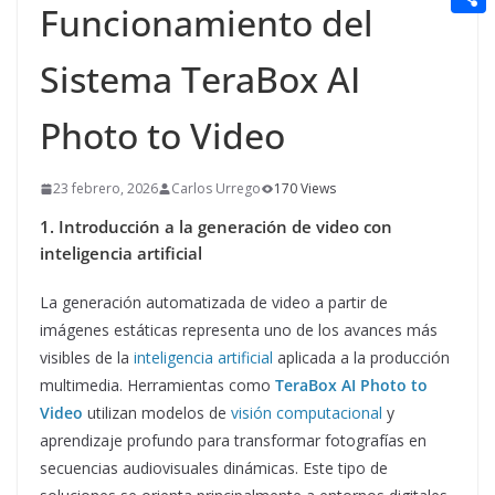
t
Funcionamiento del
n
a
g
e
e
C
e
i
e
d
r
o
Sistema TeraBox AI
r
l
r
d
m
e
Photo to Video
i
p
s
t
a
t
23 febrero, 2026
Carlos Urrego
170 Views
r
1. Introducción a la generación de video con
t
inteligencia artificial
i
La generación automatizada de video a partir de
r
imágenes estáticas representa uno de los avances más
visibles de la
inteligencia artificial
aplicada a la producción
multimedia. Herramientas como
TeraBox AI Photo to
Video
utilizan modelos de
visión computacional
y
aprendizaje profundo para transformar fotografías en
secuencias audiovisuales dinámicas. Este tipo de