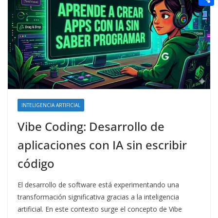
t
n
a
g
e
e
C
e
i
e
d
r
o
r
l
r
d
m
e
i
p
s
t
a
t
r
t
INTELIGENCIA ARTIFICIAL
i
Vibe Coding: Desarrollo de
r
aplicaciones con IA sin escribir
código
El desarrollo de software está experimentando una
transformación significativa gracias a la inteligencia
artificial. En este contexto surge el concepto de Vibe