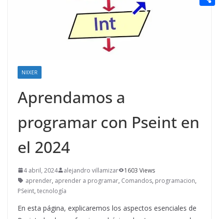
t
n
a
g
e
e
C
e
i
e
d
r
o
r
l
r
d
m
e
i
p
s
t
NIIXER
a
t
Aprendamos a
r
t
programar con Pseint en
i
r
el 2024
4 abril, 2024
alejandro villamizar
1603 Views
aprender
,
aprender a programar
,
Comandos
,
programacion
,
PSeint
,
tecnología
En esta página, explicaremos los aspectos esenciales de