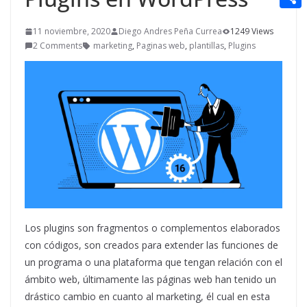
t
n
a
g
e
e
C
e
i
11 noviembre, 2020
Diego Andres Peña Currea
1249 Views
e
d
r
o
r
2 Comments
marketing
,
Paginas web
,
plantillas
,
Plugins
l
r
d
m
e
i
p
s
t
a
t
r
t
i
r
Los plugins son fragmentos o complementos elaborados
con códigos, son creados para extender las funciones de
un programa o una plataforma que tengan relación con el
ámbito web, últimamente las páginas web han tenido un
drástico cambio en cuanto al marketing, él cual en esta