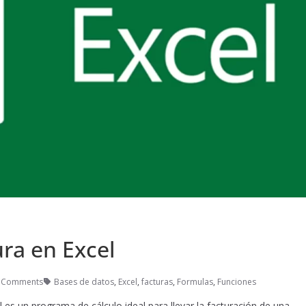
ra en Excel
 Comments
Bases de datos
,
Excel
,
facturas
,
Formulas
,
Funciones
l es un programa de cálculo ideal para llevar la facturación de una