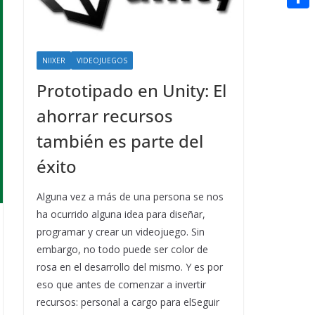
t
n
a
g
e
e
C
e
i
e
d
r
o
r
l
r
d
NIIXER
VIDEOJUEGOS
m
e
i
Prototipado en Unity: El
p
s
t
a
ahorrar recursos
t
r
también es parte del
t
éxito
i
Alguna vez a más de una persona se nos
r
ha ocurrido alguna idea para diseñar,
programar y crear un videojuego. Sin
embargo, no todo puede ser color de
rosa en el desarrollo del mismo. Y es por
eso que antes de comenzar a invertir
recursos: personal a cargo para elSeguir