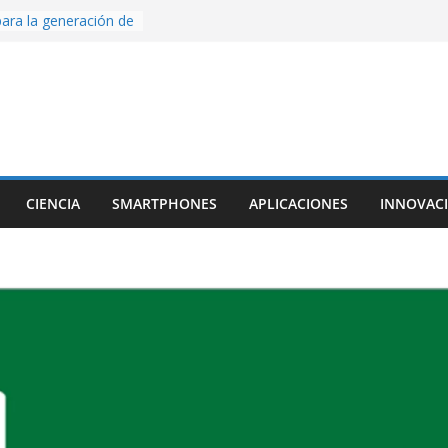
ara la generación de
rse AI
nture, un juego de
 hecho desde cero
os con Inteligencia
o CapCut IA
ada con Unity y
struimos una app
al escanear una
CIENCIA
SMARTPHONES
APLICACIONES
INNOVAC
ige la cámara:
ido cinematográfico
w