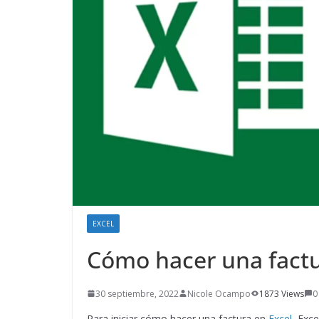
EXCEL
Cómo hacer una factu
30 septiembre, 2022
Nicole Ocampo
1873 Views
0
Para iniciar cómo hacer una factura en
Excel
, Exce