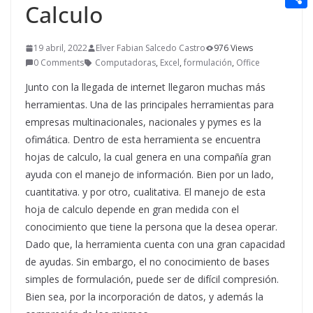
t
Calculo
n
a
g
e
e
C
e
i
e
d
r
o
r
19 abril, 2022
Elver Fabian Salcedo Castro
976 Views
l
r
d
0 Comments
Computadoras
,
Excel
,
formulación
,
Office
m
e
i
p
Junto con la llegada de internet llegaron muchas más
s
t
herramientas. Una de las principales herramientas para
a
t
empresas multinacionales, nacionales y pymes es la
r
ofimática. Dentro de esta herramienta se encuentra
t
hojas de calculo, la cual genera en una compañía gran
ayuda con el manejo de información. Bien por un lado,
i
cuantitativa. y por otro, cualitativa. El manejo de esta
r
hoja de calculo depende en gran medida con el
conocimiento que tiene la persona que la desea operar.
Dado que, la herramienta cuenta con una gran capacidad
de ayudas. Sin embargo, el no conocimiento de bases
simples de formulación, puede ser de difícil compresión.
Bien sea, por la incorporación de datos, y además la