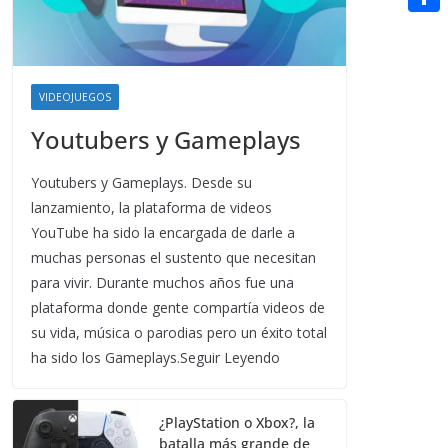
t
n
a
g
e
e
C
e
i
e
d
r
o
r
l
r
d
m
e
VIDEOJUEGOS
i
p
s
Youtubers y Gameplays
t
a
t
Youtubers y Gameplays. Desde su
r
lanzamiento, la plataforma de videos
t
YouTube ha sido la encargada de darle a
i
muchas personas el sustento que necesitan
r
para vivir. Durante muchos años fue una
plataforma donde gente compartía videos de
su vida, música o parodias pero un éxito total
ha sido los Gameplays.Seguir Leyendo
¿PlayStation o Xbox?, la
batalla más grande de