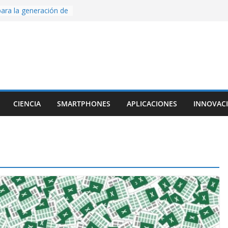
ara la generación de
rse AI
nture, un juego de
 hecho desde cero
os con Inteligencia
o CapCut IA
ada con Unity y
struimos una app
al escanear una
CIENCIA
SMARTPHONES
APLICACIONES
INNOVAC
ige la cámara:
ido cinematográfico
w