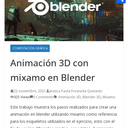
t
n
a
g
e
e
C
e
i
e
d
r
o
r
l
r
d
m
e
i
p
s
t
a
t
COMPUTACIÓN GRÁFICA
r
Animación 3D con
t
i
mixamo en Blender
r
22 noviembre, 2021
Jessica Paola Fresneda Quevedo
925 Views
0 Comments
Animación 3D
,
Blender 3D
,
Mixamo
Este trabajo muestra los pasos realizados para crear una
animación en blender utilizando mixamo como referencia
para los esqueletos utilizados en el ejercicio, esto con el