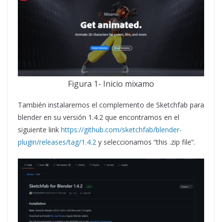
Figura 1- Inicio mixamo
También instalaremos el complemento de Sketchfab para
blender en su versión 1.4.2 que encontramos en el
siguiente link
https://github.com/sketchfab/blender-
plugin/releases/tag/1.4.2
y seleccionamos “this .zip file”.