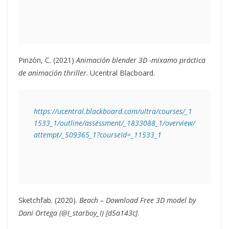
Pinzón, C. (2021)
Animación blender 3D -mixamo práctica
de animación thriller
. Ucentral Blacboard.
https://ucentral.blackboard.com/ultra/courses/_1
1533_1/outline/assessment/_1833088_1/overview/
attempt/_509365_1?courseId=_11533_1
Sketchfab. (2020).
Beach – Download Free 3D model by
Dani Ortega (@I_starboy_I) [d5a143c]
.