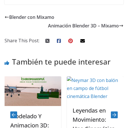
Blender con Mixamo
Animación Blender 3D – Mixamo
Share This Post:
También te puede interesar
E
u
d
Leyendas en
A
Modelado Y
Movimiento:
l
Animacion 3D: