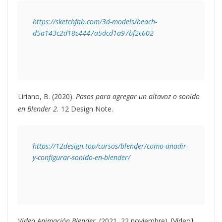
https://sketchfab.com/3d-models/beach-
d5a143c2d18c4447a5dcd1a97bf2c602
Liriano, B. (2020).
Pasos para agregar un altavoz o sonido
en Blender 2.
12 Design Note.
https://12design.top/cursos/blender/como-anadir-
y-configurar-sonido-en-blender/
Video Animación Blender
. (2021, 22 noviembre). [Vídeo].