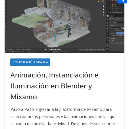
t
n
a
g
e
e
C
e
i
e
d
r
o
r
l
r
d
m
e
i
p
s
t
a
t
r
t
COMPUTACIÓN GRÁFICA
i
Animación, Instanciación e
r
Iluminación en Blender y
Mixamo
Paso a Paso Ingresar a la plataforma de Mixamo para
seleccionar los personajes y las animaciones con las que
se van a desarrollar la actividad. Despues de seleccionar