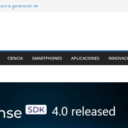
ara la generación de
rse AI
nture, un juego de
 hecho desde cero
os con Inteligencia
o CapCut IA
ada con Unity y
struimos una app
al escanear una
CIENCIA
SMARTPHONES
APLICACIONES
INNOVAC
ige la cámara:
ido cinematográfico
w