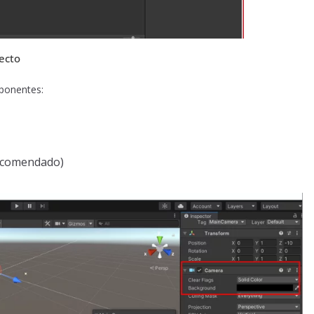
ecto
mponentes:
Recomendado)