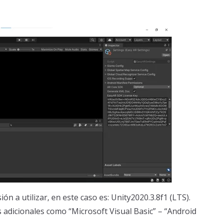
sión a utilizar, en este caso es: Unity2020.3.8f1 (LTS).
 adicionales como “Microsoft Visual Basic” – “Android