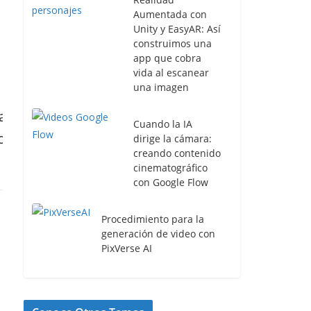
Aumentada con
Unity y EasyAR: Así
construimos una
app que cobra
vida al escanear
una imagen
Facebuilder una plugin que realiza
Cuando la IA
magia
dirige la cámara:
creando contenido
cinematográfico
29 mayo, 2021
0
con Google Flow
Procedimiento para la
generación de video con
PixVerse AI