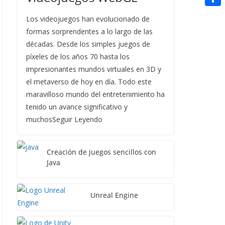
t
n
a
g
e
e
C
e
Los videojuegos han evolucionado de
i
e
d
r
o
formas sorprendentes a lo largo de las
r
l
r
d
décadas. Desde los simples juegos de
m
e
píxeles de los años 70 hasta los
i
p
s
impresionantes mundos virtuales en 3D y
t
a
el metaverso de hoy en día. Todo este
t
r
maravilloso mundo del entretenimiento ha
tenido un avance significativo y
t
muchosSeguir Leyendo
i
r
Creación de juegos sencillos con
Java
Unreal Engine