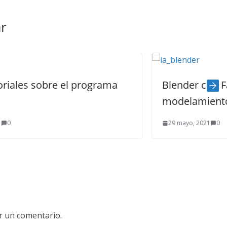
r
rograma
Blender con FaceBuilder para
modelamiento de rostros
29 mayo, 2021
0
r un comentario.