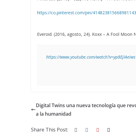
https://co.pinterest.com/pin/414823815668981143
Everoid. (2016, agosto, 24). Koxx – A Fool Moon N
https://www.youtube.com/watch?v=yp8EjIAeiws
Digital Twins una nueva tecnología que rev
a la humanidad
Share This Post: