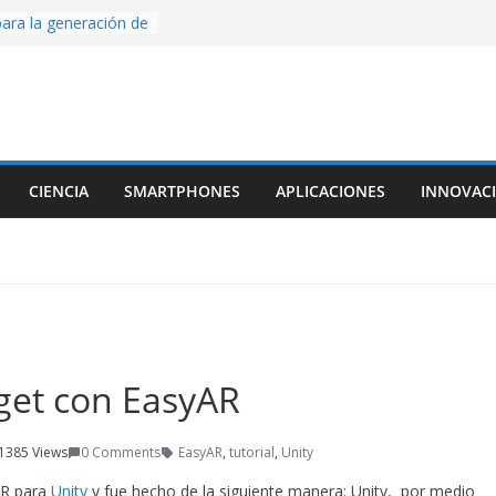
ara la generación de
rse AI
nture, un juego de
 hecho desde cero
os con Inteligencia
o CapCut IA
ada con Unity y
CIENCIA
SMARTPHONES
APLICACIONES
INNOVAC
struimos una app
al escanear una
ige la cámara:
ido cinematográfico
w
get con EasyAR
1385 Views
0 Comments
EasyAR
,
tutorial
,
Unity
AR para
Unity
y fue hecho de la siguiente manera: Unity, por medio