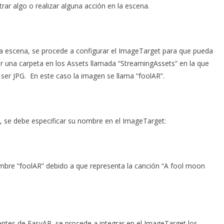
ar algo o realizar alguna acción en la escena.
 escena, se procede a configurar el ImageTarget para que pueda
ear una carpeta en los Assets llamada “StreamingAssets” en la que
 ser JPG. En este caso la imagen se llama “foolAR”.
, se debe especificar su nombre en el ImageTarget:
nombre “foolAR” debido a que representa la canción “A fool moon
entes de EasyAR, se procede a integrar en el ImageTarget los