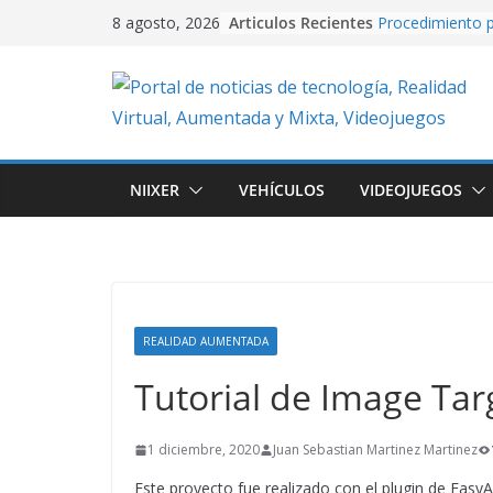
Skip
Articulos Recientes
Procedimiento p
8 agosto, 2026
to
video con PixVe
University Adve
content
plataformas 2D
en Unity.
Creación de vide
Artificial usand
Realidad Aument
NIIXER
VEHÍCULOS
VIDEOJUEGOS
EasyAR: Así con
que cobra vida 
imagen
Cuando la IA dir
creando conten
con Google Flo
REALIDAD AUMENTADA
Tutorial de Image Tar
1 diciembre, 2020
Juan Sebastian Martinez Martinez
Este proyecto fue realizado con el plugin de Easy