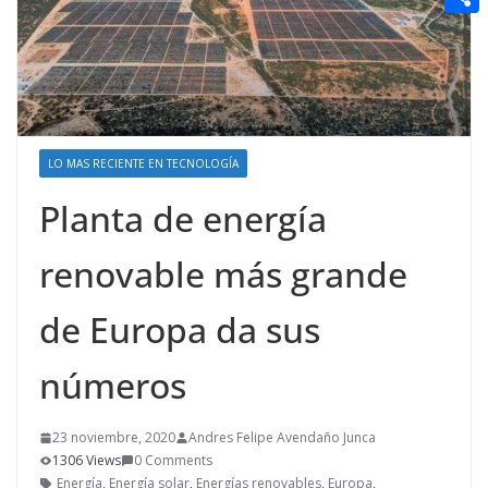
t
n
a
g
e
e
C
e
i
e
d
r
o
r
l
r
d
m
e
i
p
s
t
LO MAS RECIENTE EN TECNOLOGÍA
a
t
r
Planta de energía
t
renovable más grande
i
r
de Europa da sus
números
23 noviembre, 2020
Andres Felipe Avendaño Junca
1306 Views
0 Comments
Energía
,
Energía solar
,
Energías renovables
,
Europa
,