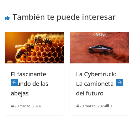
También te puede interesar
El fascinante
La Cybertruck:
¿C
mundo de las
La camioneta
de
abejas
del futuro
In
el
20 marzo, 2024
20 marzo, 2024
0
la
e
?