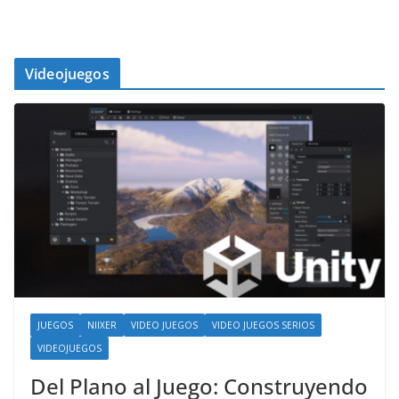
1
Videojuegos
JUEGOS
NIIXER
VIDEO JUEGOS
VIDEO JUEGOS SERIOS
VIDEOJUEGOS
Del Plano al Juego: Construyendo