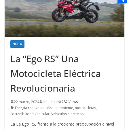
t
n
a
g
e
e
C
e
i
e
d
r
o
r
l
r
d
m
e
i
p
s
t
a
NIIXER
t
r
La “Ego RS” Una
t
Motocicleta Eléctrica
i
r
Revolucionaria
22 marzo, 2024
cmateusz
787 Views
Energía renovable
,
Medio ambiente
,
motocicletas
,
Sostenibilidad Vehicular
,
Vehiculos electricos
La La Ego RS, frente a la creciente preocupación a nivel