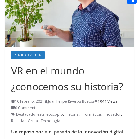
t
n
a
g
e
e
C
e
i
e
d
r
o
r
l
r
d
m
e
i
p
s
t
a
t
REALIDAD VIRTUAL
r
VR en el mundo
t
i
¿conocemos su historia?
r
10 febrero, 2021
Juan Felipe Riveros Bustos
1044 Views
0 Comments
Destacado
,
estereoscopio
,
Historia
,
Informática
,
Innovador
,
Realidad Virtual
,
Tecnologia
Un repaso hacia el pasado de la innovación digital