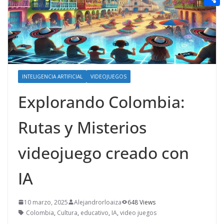
t
n
a
g
e
e
C
e
i
e
d
r
o
r
l
r
d
m
e
i
p
s
t
a
INTELIGENCIA ARTIFICIAL
VIDEOJUEGOS
t
r
Explorando Colombia:
t
Rutas y Misterios
i
r
videojuego creado con
IA
10 marzo, 2025
Alejandrorloaiza
648 Views
Colombia
,
Cultura
,
educativo
,
IA
,
video juegos