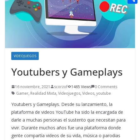
t
n
a
g
e
e
C
e
i
e
d
r
o
r
l
r
d
m
e
i
p
s
t
a
t
VIDEOJUEGOS
r
Youtubers y Gameplays
t
i
16 noviembre, 2021
scorzof
1465 Views
0 Comments
r
Gamer
,
Realidad Mixta
,
Videojuegos
,
Videos
,
youtube
Youtubers y Gameplays. Desde su lanzamiento, la
plataforma de videos YouTube ha sido la encargada de
darle a muchas personas el sustento que necesitan para
vivir. Durante muchos años fue una plataforma donde
gente compartía videos de su vida, música o parodias