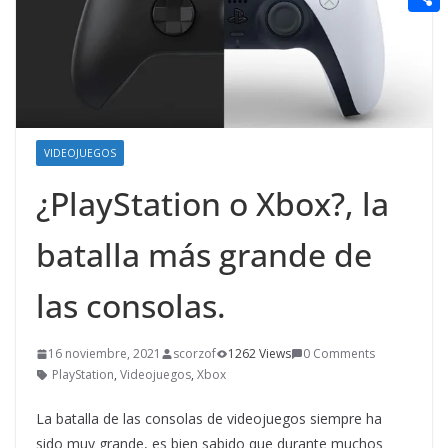
t
n
a
g
e
e
C
e
i
e
d
r
o
r
l
r
d
m
e
i
p
s
t
a
VIDEOJUEGOS
t
r
¿PlayStation o Xbox?, la
t
batalla más grande de
i
r
las consolas.
16 noviembre, 2021
scorzof
1262 Views
0 Comments
PlayStation
,
Videojuegos
,
Xbox
La batalla de las consolas de videojuegos siempre ha
sido muy grande, es bien sabido que durante muchos