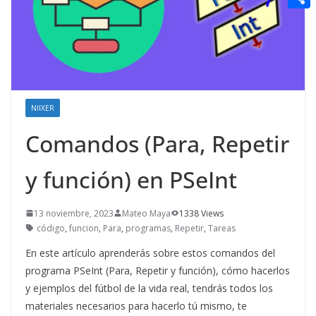
t
n
a
g
e
e
C
e
i
e
d
r
o
r
l
r
d
m
e
i
p
s
t
a
NIIXER
t
r
Comandos (Para, Repetir
t
y función) en PSeInt
i
r
13 noviembre, 2023
Mateo Maya
1338 Views
código
,
funcion
,
Para
,
programas
,
Repetir
,
Tareas
En este artículo aprenderás sobre estos comandos del
programa PSeInt (Para, Repetir y función), cómo hacerlos
y ejemplos del fútbol de la vida real, tendrás todos los
materiales necesarios para hacerlo tú mismo, te