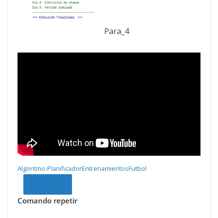
Para_4
Algoritmo-PlanificadorEntrenamientosFutbol
Descargar
Comando repetir