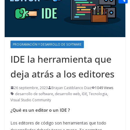
t
n
a
g
e
e
C
e
i
e
d
r
o
r
l
r
d
m
e
i
p
s
t
a
PROGRAMACIÓN Y DESARROLLO DE SOFTWARE
t
r
IDE la herramienta que
t
deja atrás a los editores
i
r
26 septiembre, 2023
Brayan Castiblanco Diaz
1049 Views
desarrollo de software
,
desarrollo web
,
IDE
,
Tecnologia
,
Visual Studio Community
¿Qué es un editor o un IDE ?
Los editores de código son herramientas que todo