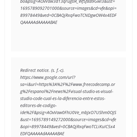
bo&psig=AOvVaw3d13qrug0R_WfSf8B9GwI3&ust=
1695789092701000&source=images&cd=vfe&opi=
89978449&ved=0CBAQjRxqFwoTCNDgwOW4x4EDF
QAAAAAdAAAAABAE
Redirect notice. (s. f.-c). 
https://www.google.com/url?
sa=i&url=https%3A%2F%2Fwww.freecodecamp.or
g%2Fespanol%2Fnews%2Fvisual-studio-vs-visual-
studio-code-cual-es-la-diferencia-entre-estos-
editores-de-codigo-
ide%2F&psig=AOvVaw0FhU0Ve_mbJxO7UShm0OJS
&ust=1695789149272000&source=images&cd=vfe
&opi=89978449&ved=0CBAQjRxqFwoTCLiKuIC5x4
EDFQAAAAAdAAAAABAE