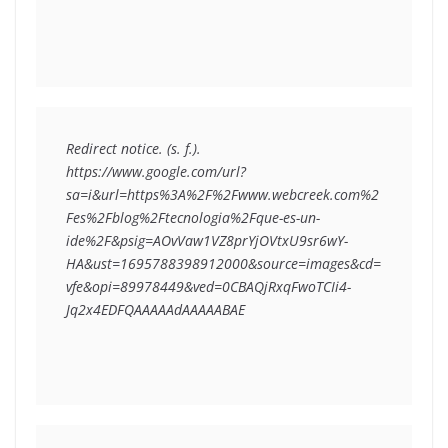
Redirect notice. (s. f.). 
https://www.google.com/url?
sa=i&url=https%3A%2F%2Fwww.webcreek.com%2
Fes%2Fblog%2Ftecnologia%2Fque-es-un-
ide%2F&psig=AOvVaw1VZ8prYjOVtxU9sr6wY-
HA&ust=1695788398912000&source=images&cd=
vfe&opi=89978449&ved=0CBAQjRxqFwoTCIi4-
Jq2x4EDFQAAAAAdAAAAABAE