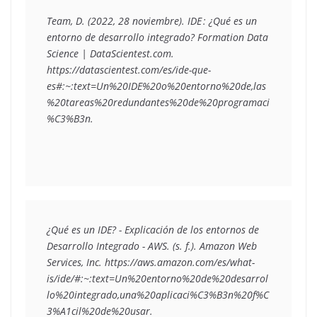
Team, D. (2022, 28 noviembre). IDE : ¿Qué es un 
entorno de desarrollo integrado? Formation Data 
Science | DataScientest.com. 
https://datascientest.com/es/ide-que-
es#:~:text=Un%20IDE%20o%20entorno%20de,las
%20tareas%20redundantes%20de%20programaci
%C3%B3n.
¿Qué es un IDE? - Explicación de los entornos de 
Desarrollo Integrado - AWS. (s. f.). Amazon Web 
Services, Inc. https://aws.amazon.com/es/what-
is/ide/#:~:text=Un%20entorno%20de%20desarrol
lo%20integrado,una%20aplicaci%C3%B3n%20f%C
3%A1cil%20de%20usar.