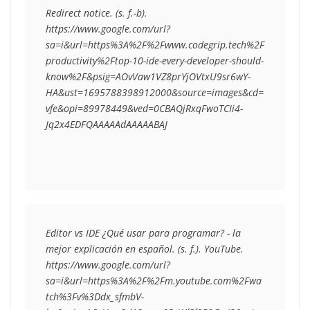
Redirect notice. (s. f.-b). 
https://www.google.com/url?
sa=i&url=https%3A%2F%2Fwww.codegrip.tech%2F
productivity%2Ftop-10-ide-every-developer-should-
know%2F&psig=AOvVaw1VZ8prYjOVtxU9sr6wY-
HA&ust=1695788398912000&source=images&cd=
vfe&opi=89978449&ved=0CBAQjRxqFwoTCIi4-
Jq2x4EDFQAAAAAdAAAAABAJ
Editor vs IDE ¿Qué usar para programar? - la 
mejor explicación en español. (s. f.). YouTube. 
https://www.google.com/url?
sa=i&url=https%3A%2F%2Fm.youtube.com%2Fwa
tch%3Fv%3Ddx_sfmbV-