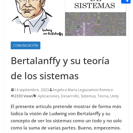
t
n
a
g
e
e
C
e
i
e
d
r
o
r
l
r
d
m
e
i
p
s
t
a
COMUNICACIÓN
t
r
Bertalanffy y su teoría
t
de los sistemas
i
r
14 septiembre, 2023
Angelica Maria Leguizamon Romero
2330 Views
Aplicaciones
,
Desarrollo
,
Sistemas
,
Teoria
,
Unity
El presente articulo pretende mostrar de forma más
lúdica la visión de Ludwing von Bertalanffy y su
concepto de ver los sistemas como un todo y no solo
como la suma de varias partes. Bueno, empecemos.