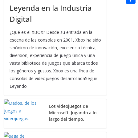
t
n
a
Leyenda en la Industria
g
e
e
C
e
i
e
d
Digital
r
o
r
l
r
d
m
e
¿Qué es el XBOX? Desde su entrada en la
i
p
escena de las consolas en 2001, Xbox ha sido
s
t
sinónimo de innovación, excelencia técnica,
a
t
diversion, experiencia de juego única y una
r
vasta biblioteca de juegos que abarca todos
t
los géneros y gustos. Xbox es una línea de
i
consolas de videojuegos desarrolladaSeguir
Leyendo
r
Los videojuegos de
Microsoft: Jugando a lo
largo del tiempo.