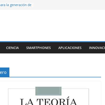
ara la generación de
rse AI
nture, un juego de
 hecho desde cero
os con Inteligencia
o CapCut IA
ada con Unity y
struimos una app
al escanear una
CIENCIA
SMARTPHONES
APLICACIONES
INNOVAC
ige la cámara:
ido cinematográfico
w
ero