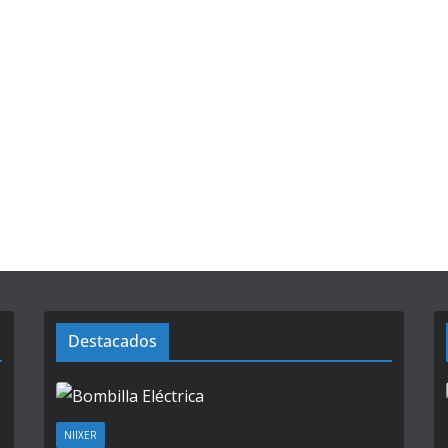
Destacados
NIIXER