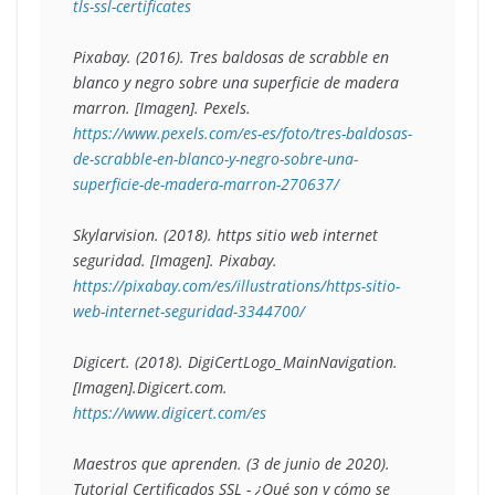
tls-ssl-certificates
Pixabay. (2016). T
res baldosas de scrabble en 
blanco y negro sobre una superficie de madera 
marron
. [Imagen]. Pexels. 
https://www.pexels.com/es-es/foto/tres-baldosas-
de-scrabble-en-blanco-y-negro-sobre-una-
superficie-de-madera-marron-270637/
Skylarvision. (2018). 
https sitio web internet 
seguridad
. [Imagen]. Pixabay.
https://pixabay.com/es/illustrations/https-sitio-
web-internet-seguridad-3344700/
Digicert. (2018). 
DigiCertLogo_MainNavigation
. 
[Imagen].Digicert.com. 
https://www.digicert.com/es
Maestros que aprenden. (3 de junio de 2020). 
Tutorial Certificados SSL - ¿Qué son y cómo se 