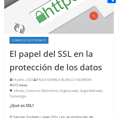
t
n
a
g
e
e
C
e
i
e
d
r
o
r
l
r
d
m
e
i
p
s
t
a
COMERCIO ELECTRÓNICO
t
r
El papel del SSL en la
t
protección de los datos
i
r
16 junio, 2023
PAULA DANIELA BLANCO CALDERON
573 Views
cifrado
,
Comercio Electrónico
,
Paginas web
,
Seguridad web
,
Tecnologia
¿Qué es SSL?
El Secure Sockets Layer (SSL) es un protocolo de