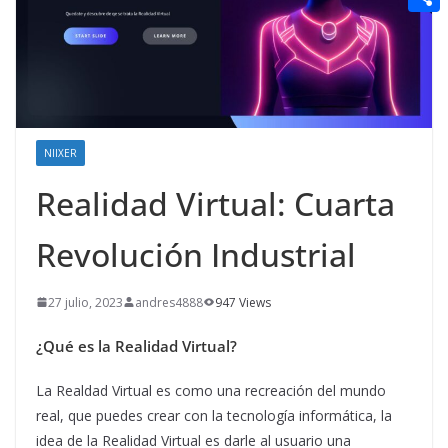
t
n
a
g
e
e
C
e
i
e
d
r
o
r
l
r
d
m
e
i
p
s
t
a
NIIXER
t
r
Realidad Virtual: Cuarta
t
Revolución Industrial
i
r
27 julio, 2023
andres4888
947 Views
¿Qué es la Realidad Virtual?
La Realdad Virtual es como una recreación del mundo
real, que puedes crear con la tecnología informática, la
idea de la Realidad Virtual es darle al usuario una