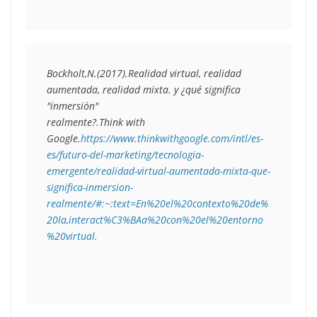
Bockholt,N.(2017).
Realidad virtual, realidad 
aumentada, realidad mixta. y ¿qué significa 
"inmersión"
realmente?
.Think with 
Google.
https://www.thinkwithgoogle.com/intl/es-
es/futuro-del-marketing/tecnologia-
emergente/realidad-virtual-aumentada-mixta-que-
significa-inmersion-
realmente/#:~:text=En%20el%20contexto%20de%
20la,interact%C3%BAa%20con%20el%20entorno
%20virtual.