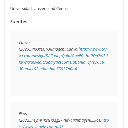
Universidad: Universidad Central
Fuentes
Canva.
(2023).PROYECTO[Imagen].Canva.
https://www.can
va.com/design/DAFouhpQofo/GueEDeHaROq7w7d
k9WKrBQ/edit?analyticsCorrelationId=cf7e7066-
30ad-4162-a0db-bae75937a0a4
Ekos.
(2022).
hLymHKsGKMgZ748fY4IX
[Imagen].Ekos.
http
s://www.google.com/url?