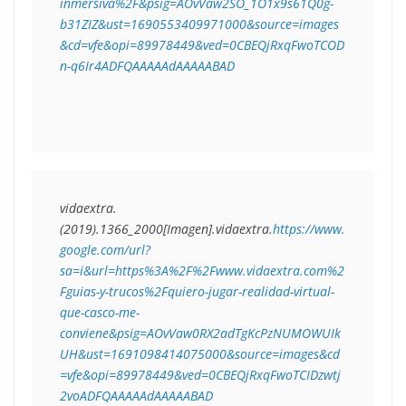
inmersiva%2F&psig=AOvVaw2SO_1O1x9s61Q0g-
b31ZIZ&ust=1690553409971000&source=images
&cd=vfe&opi=89978449&ved=0CBEQjRxqFwoTCOD
n-q6Ir4ADFQAAAAAdAAAAABAD
vidaextra.
(2019).
1366_2000
[Imagen].vidaextra.
https://www.
google.com/url?
sa=i&url=https%3A%2F%2Fwww.vidaextra.com%2
Fguias-y-trucos%2Fquiero-jugar-realidad-virtual-
que-casco-me-
conviene&psig=AOvVaw0RX2adTgKcPzNUMOWUIk
UH&ust=1691098414075000&source=images&cd
=vfe&opi=89978449&ved=0CBEQjRxqFwoTCIDzwtj
2voADFQAAAAAdAAAAABAD