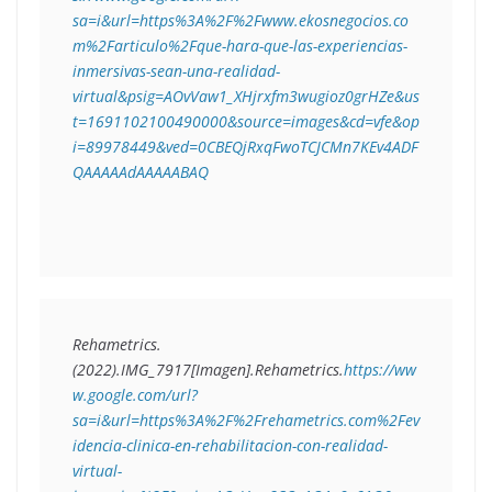
sa=i&url=https%3A%2F%2Fwww.ekosnegocios.co
m%2Farticulo%2Fque-hara-que-las-experiencias-
inmersivas-sean-una-realidad-
virtual&psig=AOvVaw1_XHjrxfm3wugioz0grHZe&us
t=1691102100490000&source=images&cd=vfe&op
i=89978449&ved=0CBEQjRxqFwoTCJCMn7KEv4ADF
QAAAAAdAAAAABAQ
Rehametrics.
(2022).
IMG_7917
[Imagen].Rehametrics.
https://ww
w.google.com/url?
sa=i&url=https%3A%2F%2Frehametrics.com%2Fev
idencia-clinica-en-rehabilitacion-con-realidad-
virtual-