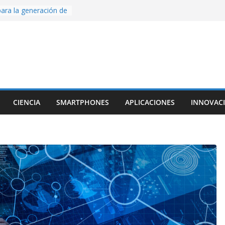
ige la cámara:
ido cinematográfico
w
ara la generación de
rse AI
nture, un juego de
 hecho desde cero
os con Inteligencia
o CapCut IA
CIENCIA
SMARTPHONES
APLICACIONES
INNOVAC
ada con Unity y
struimos una app
al escanear una