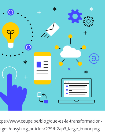
https://www.ceupe.pe/blog/que-es-la-transformacion-
mages/easyblog_articles/279/b2ap3_large_impor.png