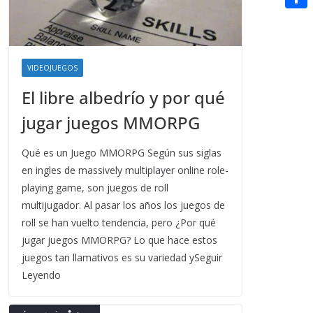
t
n
a
g
e
e
C
e
i
e
d
r
o
r
l
r
d
m
e
VIDEOJUEGOS
i
p
s
El libre albedrío y por qué
t
a
t
jugar juegos MMORPG
r
t
Qué es un Juego MMORPG Según sus siglas
en ingles de massively multiplayer online role-
i
playing game, son juegos de roll
r
multijugador. Al pasar los años los juegos de
roll se han vuelto tendencia, pero ¿Por qué
jugar juegos MMORPG? Lo que hace estos
juegos tan llamativos es su variedad ySeguir
Leyendo