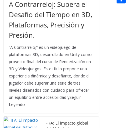
t
A Contrarreloj: Supera el
n
a
g
e
e
C
e
i
Desafío del Tiempo en 3D,
e
d
r
o
r
l
Plataformas, Precisión y
r
d
m
e
i
Presión.
p
s
t
a
t
“A Contrarreloj” es un videojuego de
r
plataformas 3D, desarrollado en Unity como
proyecto final del curso de Renderización en
t
3D y Videojuegos. Este título propone una
i
experiencia dinámica y desafiante, donde el
r
jugador debe superar una serie de tres
niveles diseñados con cuidado para ofrecer
un equilibrio entre accesibilidad ySeguir
Leyendo
FIFA: El impacto global