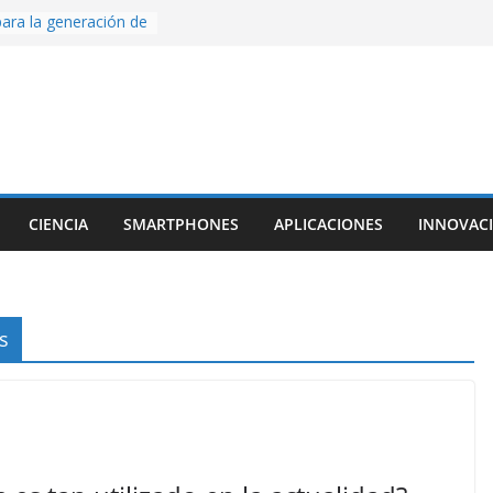
ara la generación de
rse AI
nture, un juego de
 hecho desde cero
os con Inteligencia
o CapCut IA
ada con Unity y
struimos una app
al escanear una
CIENCIA
SMARTPHONES
APLICACIONES
INNOVAC
ige la cámara:
ido cinematográfico
w
s