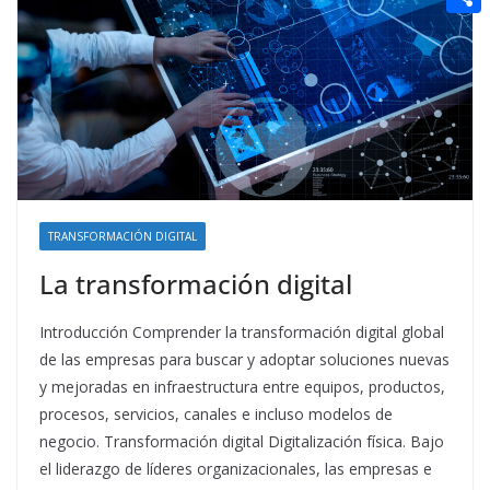
t
n
a
g
e
e
C
e
i
e
d
r
o
r
l
r
d
m
e
i
p
s
t
a
t
r
t
TRANSFORMACIÓN DIGITAL
i
La transformación digital
r
Introducción Comprender la transformación digital global
de las empresas para buscar y adoptar soluciones nuevas
y mejoradas en infraestructura entre equipos, productos,
procesos, servicios, canales e incluso modelos de
negocio. Transformación digital Digitalización física. Bajo
el liderazgo de líderes organizacionales, las empresas e