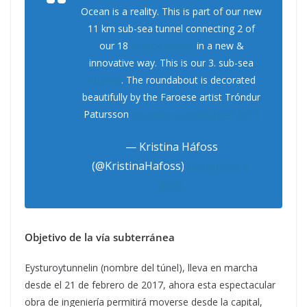
Ocean is a reality. This is part of our new
11 km sub-sea tunnel connecting 2 of
our 18
#FaroeIslands
in a new &
innovative way. This is our 3. sub-sea
#tunnel
. The roundabout is decorated
beautifully by the Faroese artist Tróndur
Patursson
pic.twitter.com/dOHk4PdpYH
— Kristina Háfoss
(@KristinaHafoss)
December 3,
2020
Objetivo de la vía subterránea
Eysturoytunnelin (nombre del túnel), lleva en marcha
desde el 21 de febrero de 2017, ahora esta espectacular
obra de ingeniería permitirá moverse desde la capital,