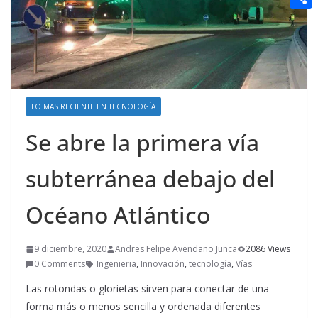
t
n
a
g
e
e
C
e
i
e
d
r
o
r
l
r
d
m
e
i
p
s
t
LO MAS RECIENTE EN TECNOLOGÍA
a
t
r
Se abre la primera vía
t
subterránea debajo del
i
r
Océano Atlántico
9 diciembre, 2020
Andres Felipe Avendaño Junca
2086 Views
0 Comments
Ingenieria
,
Innovación
,
tecnología
,
Vías
Las rotondas o glorietas sirven para conectar de una
forma más o menos sencilla y ordenada diferentes