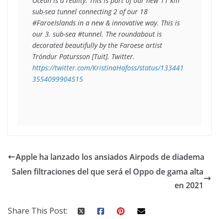
Ocean is a reality. This is part of our new 11 km 
sub-sea tunnel connecting 2 of our 18 
#FaroeIslands in a new & innovative way. This is 
our 3. sub-sea #tunnel. The roundabout is 
decorated beautifully by the Faroese artist 
Tróndur Patursson
 [Tuit]. Twitter. 
https://twitter.com/KristinaHafoss/status/133441
3554099904515
Apple ha lanzado los ansiados Airpods de diadema
Salen filtraciones del que será el Oppo de gama alta
en 2021
Share This Post: