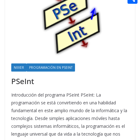
t
n
a
g
e
e
C
e
i
e
d
r
o
r
l
r
d
m
e
i
p
s
t
a
t
r
t
NIIXER
PROGRAMACIÓN EN PSEINT
i
PSeInt
r
Introducción del programa PSeInt PSeInt: La
programación se está convirtiendo en una habilidad
fundamental en este amplio mundo de la informática y la
tecnología. Desde simples aplicaciones móviles hasta
complejos sistemas informáticos, la programación es el
lenguaje universal que da vida a la tecnología que nos