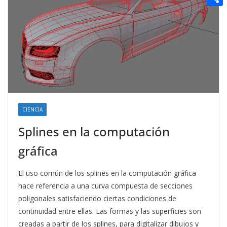
t
n
a
g
e
e
C
e
i
e
d
r
o
r
l
r
d
m
e
i
p
s
t
a
t
r
t
CIENCIA
i
Splines en la computación
r
gráfica
El uso común de los splines en la computación gráfica
hace referencia a una curva compuesta de secciones
poligonales satisfaciendo ciertas condiciones de
continuidad entre ellas. Las formas y las superficies son
creadas a partir de los splines, para digitalizar dibujos y