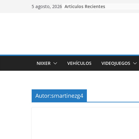
Skip
Articulos Recientes
5 agosto, 2026
to
content
NIIXER
VEHÍCULOS
VIDEOJUEGOS
Autor:
smartinezg4