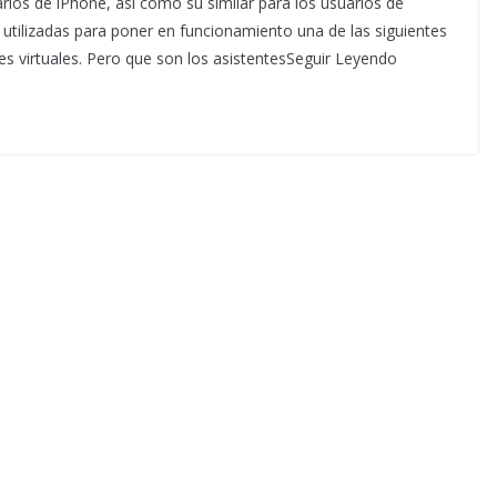
arios de iPhone, así como su similar para los usuarios de
 utilizadas para poner en funcionamiento una de las siguientes
tes virtuales. Pero que son los asistentesSeguir Leyendo