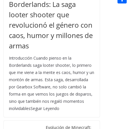
t
Borderlands: La saga
n
a
g
e
e
C
e
i
looter shooter que
e
d
r
o
r
l
revolucionó el género con
r
d
m
e
i
caos, humor y millones de
p
s
t
armas
a
t
r
Introducción Cuando pienso en la
t
Borderlands saga looter shooter, lo primero
i
que me viene a la mente es caos, humor y un
montón de armas. Esta saga, desarrollada
r
por Gearbox Software, no solo cambió la
forma en que vemos los juegos de disparos,
sino que también nos regaló momentos
inolvidablesSeguir Leyendo
Evolución de Minecraft: