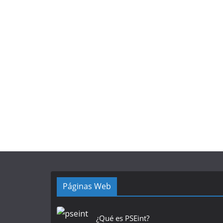
Páginas Web
¿Qué es PSEint?