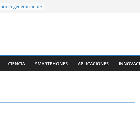
ara la generación de
rse AI
nture, un juego de
 hecho desde cero
os con Inteligencia
o CapCut IA
ada con Unity y
struimos una app
al escanear una
CIENCIA
SMARTPHONES
APLICACIONES
INNOVAC
ige la cámara:
ido cinematográfico
w