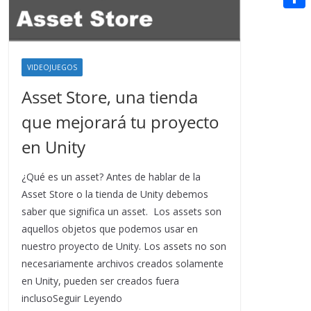
t
n
a
g
e
e
C
e
i
e
d
r
o
r
l
r
d
m
e
VIDEOJUEGOS
i
p
s
Asset Store, una tienda
t
a
t
que mejorará tu proyecto
r
en Unity
t
i
¿Qué es un asset? Antes de hablar de la
Asset Store o la tienda de Unity debemos
r
saber que significa un asset. Los assets son
aquellos objetos que podemos usar en
nuestro proyecto de Unity. Los assets no son
necesariamente archivos creados solamente
en Unity, pueden ser creados fuera
inclusoSeguir Leyendo