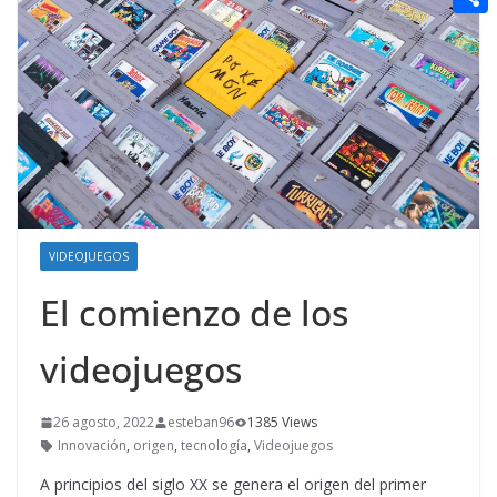
t
n
a
g
e
e
C
e
i
e
d
r
o
r
l
r
d
m
e
i
p
s
t
a
t
r
t
VIDEOJUEGOS
i
El comienzo de los
r
videojuegos
26 agosto, 2022
esteban96
1385 Views
Innovación
,
origen
,
tecnología
,
Videojuegos
A principios del siglo XX se genera el origen del primer