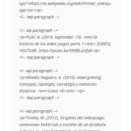
ego">https://es.wikipedia.org/wiki/Primer_videoju
ego</a></p>

<!-- /wp:paragraph -->

<!-- wp:paragraph -->

<p>PLAY, A. (2019, September 19). <em>la 
historia de los video juegos parte 1</em> [VIDEO]. 
YOUTUBE. https://youtu.be/KRRfb-pSZy8</p>

<!-- /wp:paragraph -->

<!-- wp:paragraph -->

<p>Méndiz Noguero, A. (2010). Advergaming. 
Concepto, tipología, estrategia y evolución 
histórica. <em>Icono 14</em>.</p>

<!-- /wp:paragraph -->

<!-- wp:paragraph -->

<p>Trenta, M. (2012). Orígenes del videojuego: 
conexiones históricas y sociales de un producto 