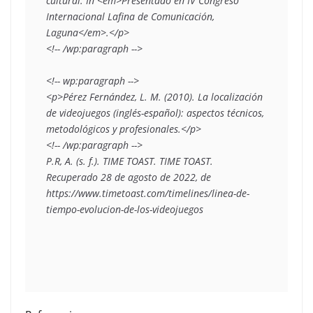
cultural. In <em>Presentado en IV Congreso 
Internacional Lafina de Comunicación, 
Laguna</em>.</p>

<!-- /wp:paragraph -->

<!-- wp:paragraph -->

<p>Pérez Fernández, L. M. (2010). La localización 
de videojuegos (inglés-español): aspectos técnicos, 
metodológicos y profesionales.</p>

<!-- /wp:paragraph -->

P.R, A. (s. f.). TIME TOAST. TIME TOAST. 
Recuperado 28 de agosto de 2022, de 
https://www.timetoast.com/timelines/linea-de-
tiempo-evolucion-de-los-videojuegos
