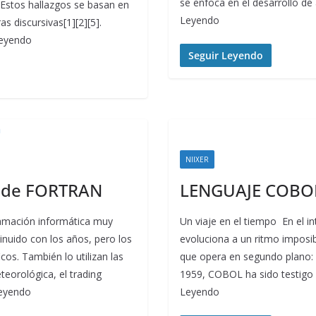
se enfoca en el desarrollo de
 Estos hallazgos se basan en
Leyendo
s discursivas[1][2][5].
Leyendo
Seguir Leyendo
NIIXER
n de FORTRAN
LENGUAJE COBO
ramación informática muy
Un viaje en el tiempo En el in
minuido con los años, pero los
evoluciona a un ritmo imposib
cos. También lo utilizan las
que opera en segundo plano:
eorológica, el trading
1959, COBOL ha sido testigo d
Leyendo
Leyendo