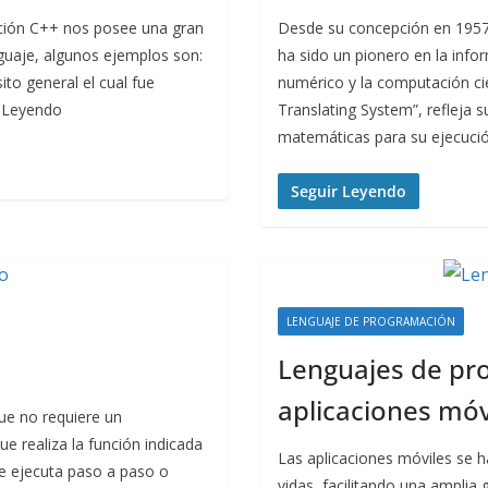
ación C++ nos posee una gran
Desde su concepción en 1957
guaje, algunos ejemplos son:
ha sido un pionero en la info
to general el cual fue
numérico y la computación ci
r Leyendo
Translating System”, refleja s
matemáticas para su ejecuci
Seguir Leyendo
LENGUAJE DE PROGRAMACIÓN
Lenguajes de pr
aplicaciones móv
ue no requiere un
e realiza la función indicada
Las aplicaciones móviles se h
se ejecuta paso a paso o
vidas, facilitando una ampli