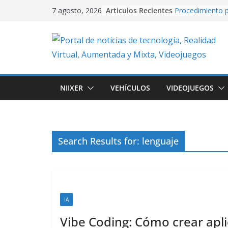
Skip
Articulos Recientes
Procedimiento p
7 agosto, 2026
to
video con PixVe
University Adve
content
plataformas 2D
en Unity.
Creación de vide
Artificial usand
Realidad Aument
NIIXER
VEHÍCULOS
VIDEOJUEGOS
EasyAR: Así con
que cobra vida 
imagen
Cuando la IA dir
creando conten
Search Results for: lenguaje
con Google Flo
IA
Vibe Coding: Cómo crear aplic