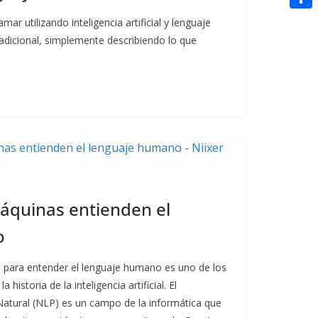
t
n
a
g
e
e
C
ar utilizando inteligencia artificial y lenguaje
e
i
e
d
radicional, simplemente describiendo lo que
r
o
r
l
r
d
m
e
i
p
s
t
a
t
r
t
i
r
áquinas entienden el
o
 para entender el lenguaje humano es uno de los
 historia de la inteligencia artificial. El
atural (NLP) es un campo de la informática que