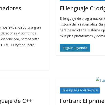
amadores
El lenguaje C: or
El lenguaje de programación C
historia de la informática. S
hemos evidenciado una gran
para desarrollar el sistema o
aplicaciones y como nos
múltiples plataformas y domin
ón evidenciada, hemos visto
t, HTML O Python, pero
Seguir Leyendo
LENGUAJE DE PROGRAMACIÓN
guaje de C++
Fortran: El prim