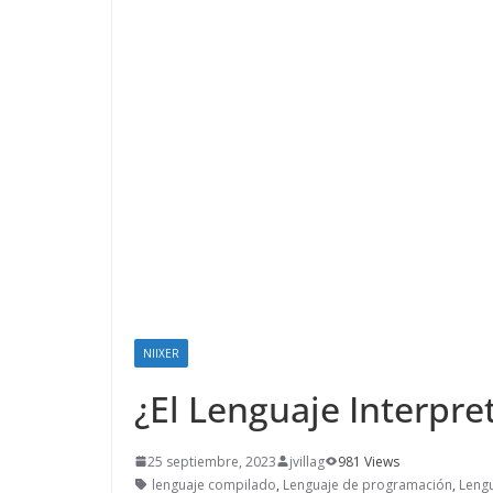
NIIXER
¿El Lenguaje Interpre
25 septiembre, 2023
jvillag
981 Views
lenguaje compilado
,
Lenguaje de programación
,
Lengu