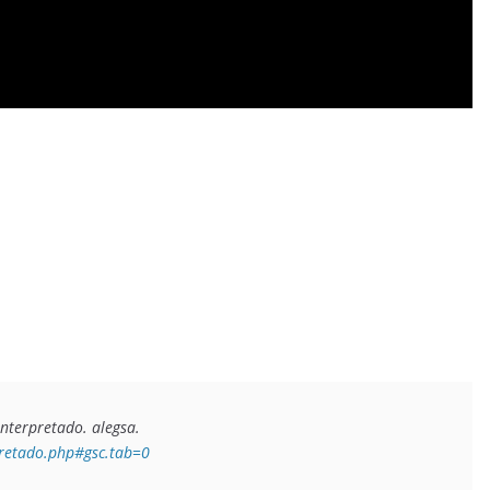
Leandro Alegsa,(2023). Definición de Lenguaje interpretado. alegsa. 
pretado.php#gsc.tab=0