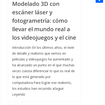
t
Modelado 3D con
n
a
g
e
e
C
e
i
escáner láser y
e
d
r
o
r
l
fotogrametría: cómo
r
d
m
e
i
llevar el mundo real a
p
s
t
los videojuegos y el cine
a
t
r
Introducción En los últimos años, el nivel
t
de detalle y realismo que vemos en
i
películas y videojuegos ha aumentado y
ha alcanzado un punto en el que muchas
r
veces cuesta diferenciar lo que es real de
lo que está generado por
computadora.Para lograr ese realismo,
los estudios han recurrido aSeguir
Leyendo