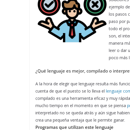
ejemplo de
los pasos c
paso por p
todo el pro
son, el int
manera más 
leer o dar 
poco más l
¿Qué lenguaje es mejor, compilado o interpr
A la hora de elegir que lenguaje resulta más func
cuenta de que el puesto se lo lleva el
lenguaje co
compilado es una herramienta eficaz y muy rápida
mucho tiempo en el momento en que se piensa
p
interpretado no se queda atrás y aún sigue habiend
crea una pequeña ventaja que le permite ganar.
Programas que utilizan este lenguaje