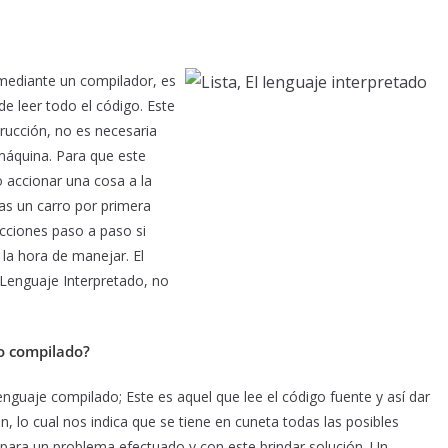
mediante un compilador, es
de leer todo el código. Este
rucción, no es necesaria
máquina. Para que este
 accionar una cosa a la
jas un carro por primera
ucciones paso a paso si
 la hora de manejar. El
 Lenguaje Interpretado, no
o compilado?
enguaje compilado; Este es aquel que lee el código fuente y así dar
n, lo cual nos indica que se tiene en cuneta todas las posibles
 para un problema efectuado y con este brindar solución. Un