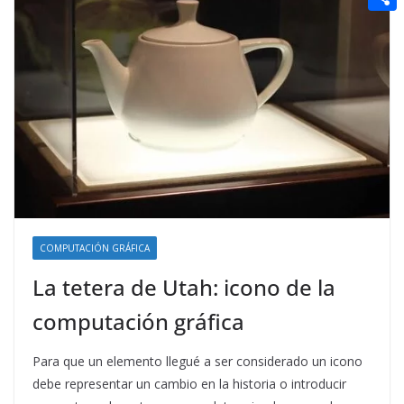
t
n
a
g
e
e
C
e
i
e
d
r
o
r
l
r
d
m
e
i
p
s
t
a
t
r
t
i
COMPUTACIÓN GRÁFICA
r
La tetera de Utah: icono de la
computación gráfica
Para que un elemento llegué a ser considerado un icono
debe representar un cambio en la historia o introducir