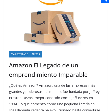
t
n
a
g
e
e
C
e
i
e
d
r
o
r
l
r
d
m
e
i
p
s
t
a
t
r
t
MARKETPLACE
NIIXER
i
Amazon El Legado de un
r
emprendimiento Imparable
¿Qué es Amazon? Amazon, una de las empresas más
grandes y poderosas del mundo, fue fundada por Jeffrey
Preston Bezos, mejor conocido como Jeff Bezos en
1994. Lo que comenzó como una pequeña librería en
línea llamada cadabra ha evolucionado hasta convertirse