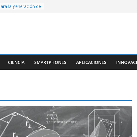
ara la generación de
rse AI
nture, un juego de
 hecho desde cero
os con Inteligencia
o CapCut IA
ada con Unity y
struimos una app
al escanear una
CIENCIA
SMARTPHONES
APLICACIONES
INNOVAC
ige la cámara:
ido cinematográfico
w