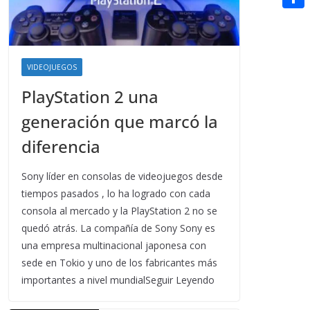
t
n
a
g
e
e
C
e
i
e
d
r
o
r
l
r
d
m
e
VIDEOJUEGOS
i
p
s
PlayStation 2 una
t
a
t
generación que marcó la
r
diferencia
t
i
Sony líder en consolas de videojuegos desde
tiempos pasados , lo ha logrado con cada
r
consola al mercado y la PlayStation 2 no se
quedó atrás. La compañía de Sony Sony es
una empresa multinacional japonesa con
sede en Tokio y uno de los fabricantes más
importantes a nivel mundialSeguir Leyendo