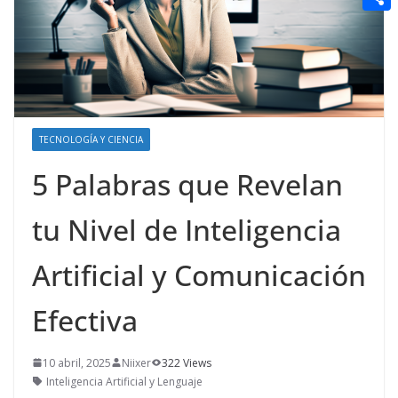
t
n
a
g
e
e
C
e
i
e
d
r
o
r
l
r
d
m
e
i
p
s
t
a
TECNOLOGÍA Y CIENCIA
t
r
5 Palabras que Revelan
t
tu Nivel de Inteligencia
i
r
Artificial y Comunicación
Efectiva
10 abril, 2025
Niixer
322 Views
Inteligencia Artificial y Lenguaje