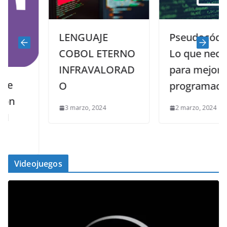
LENGUAJE
Pseudocódigos:
COBOL ETERNO
Lo que necesitas
INFRAVALORAD
para mejorar tu
O
programación
3 marzo, 2024
2 marzo, 2024
Videojuegos