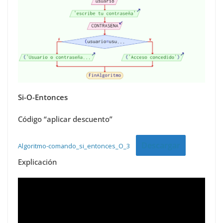
Si-O-Entonces
Código “aplicar descuento”
Descargar
Algoritmo-comando_si_entonces_O_3
Explicación