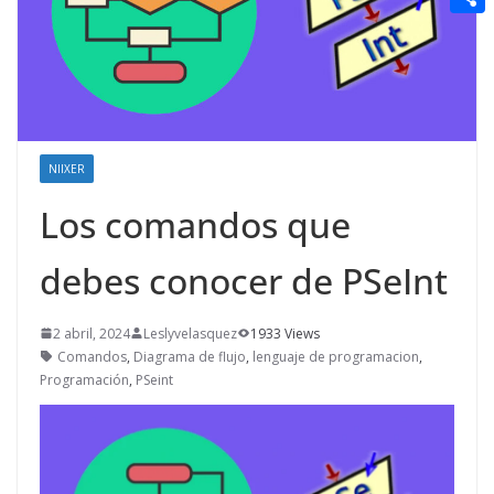
t
n
a
g
e
e
C
e
i
e
d
r
o
r
l
r
d
m
e
i
p
s
t
a
NIIXER
t
r
Los comandos que
t
debes conocer de PSeInt
i
r
2 abril, 2024
Leslyvelasquez
1933 Views
Comandos
,
Diagrama de flujo
,
lenguaje de programacion
,
Programación
,
PSeint