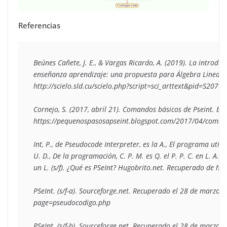
Referencias
Beúnes Cañete, J. E., & Vargas Ricardo, A. (2019). La introduc
enseñanza aprendizaje: una propuesta para Álgebra Lineal. 
http://scielo.sld.cu/scielo.php?script=sci_arttext&pid=S20
Cornejo, S. (2017, abril 21). Comandos básicos de Pseint. Blo
https://pequenospasosapseint.blogspot.com/2017/04/comando
Int, P., de Pseudocode Interpreter, es la A., El programa util
U. D., De la programación, C. P. M. es Q. el P. P. C. en L. A. L.,
un L. (s/f). ¿Qué es PSeInt? Hugobrito.net. Recuperado de htt
PSeInt. (s/f-a). Sourceforge.net. Recuperado el 28 de marzo d
page=pseudocodigo.php

PSeInt. (s/f-b). Sourceforge.net. Recuperado el 28 de marzo d